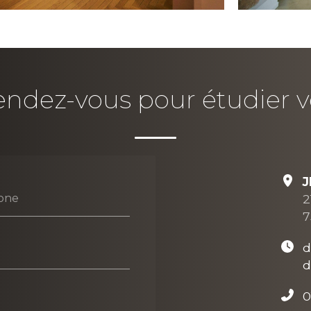
ndez-vous pour étudier v
J
2
one
7
d
d
0