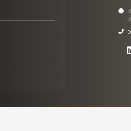
d
d
0