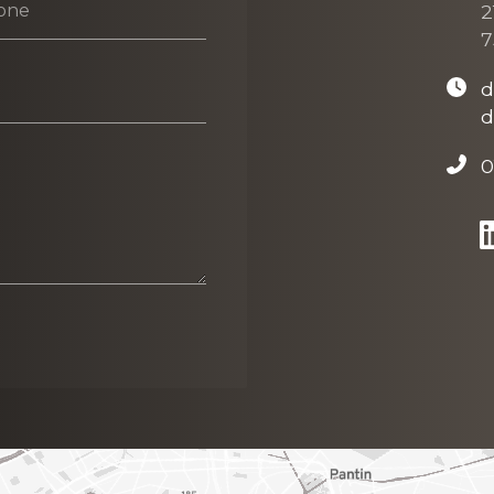
2
one
7
d
d
0