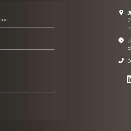
J
2
one
7
d
d
0